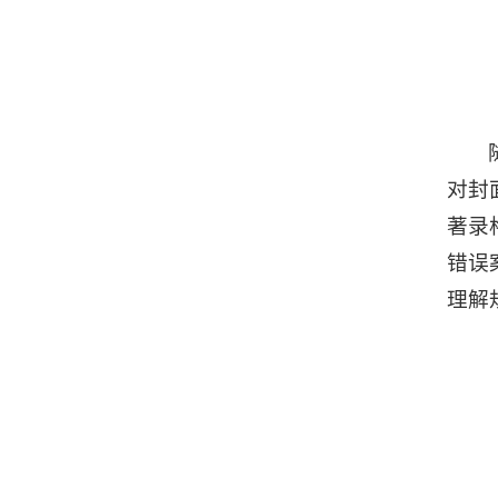
对封
著录
错误
理解