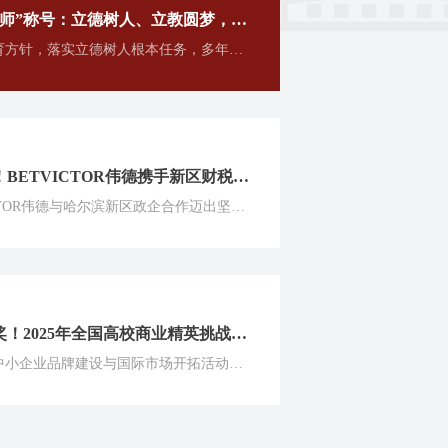
教师”称号：立德树人、立教圆梦，用
人之路
育方针，落实立德树人根本任务，多年
R坚持“最以员工为中心”的发展愿景，高度重
展，致力于全面提升教师队伍的公司产品
力和社会服务能力，多措并举助力青年教
BETVICTOR伟德携手新区财税服
我们欣喜地看到，在9月7日刚刚落幕
融合新高地
ICTOR伟德与哈尔滨新区政企合作迈出坚实
师节暨全省教育系统先进集体和先进个人表
联合实训基地”签约揭牌仪式暨哈尔滨新
ICTOR伟德教师陈晓丽获评“全省模范教
仪式在新区隆重举行。BETVICTOR伟
公司的可持续发展和高质量育人积蓄了强劲
务管理系副主任靳东代表公司出席仪式，
！2025年全国高校商业精英挑战赛
证这一服务地方经济与人才培养重要平台
际贸易业务模拟赛道），BETVIC
中小企业品牌建设与国际市场开拓活动的
司作为共建单位接受授牌。 仪式在展现新
得耀眼殊荣！
年全国高校商业精英挑战赛国际贸易竞赛
及协会筹建历程的宣传片中拉开序幕。随
赛道）全国总决赛于2025年6月8日在宁