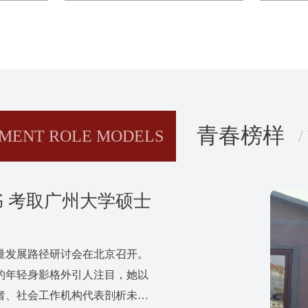
VICTOR
BETVICTOR伟德
哈尔滨企
人力资源管理专业
理有限公
与中国农业银行开
展用人单位满意度
调研活动
青春榜样
YMENT ROLE MODELS
，悉心守护每一位面
书 考取广州大学硕士
学硕士研究生 解锁
乡 基层工作服务人
朴捍卫百姓的“米袋
界传递中国之声
，悉心守护每一位面
书 考取广州大学硕士
质量发展路径研讨会在北京召开。
才培养摇篮，近千名毕业生毕业后
质量发展路径研讨会在北京召开。
的年轻身影格外引人注目，她以
得知名高校硕士研究生学历；更
的年轻身影格外引人注目，她以
才培养摇篮，近千名毕业生毕业后
工回乡创业就业，越来越多的青
人才培养摇篮，近万名毕业生毕业
才培养摇篮，近千名毕业生毕业后
者、社会工作机构代表剖析未成
，成功实现专业对口就业落实率
者、社会工作机构代表剖析未成
毕业生。 2024年，他 以优异成
得知名高校硕士研究生学历；更
，为家乡的发展贡献青春力量，
取得知名高校硕士研究生学历；
得知名高校硕士研究生学历；更