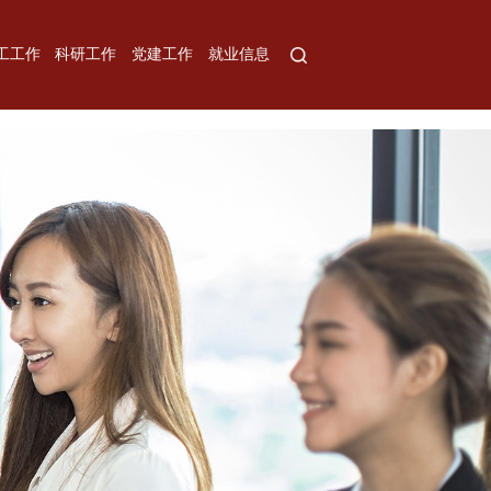
工工作
科研工作
党建工作
就业信息