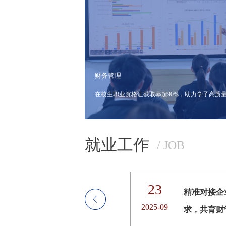
财务管理
在校生职业资格证获取率超90%，助力学子高质
就业工作
/ JOB
27
23
校企联动启新篇，
精准对接
2025-09
2025-09
产教协同创未来
求，共育