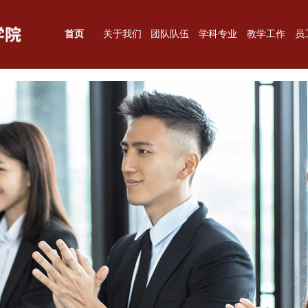
BETVICTOR伟德官方网站
首页
关于我们
团队队伍
学科专业
教学工作
员