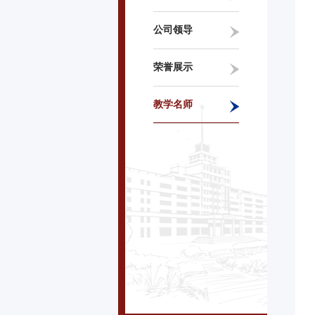
公司领导
荣誉展示
教学名师